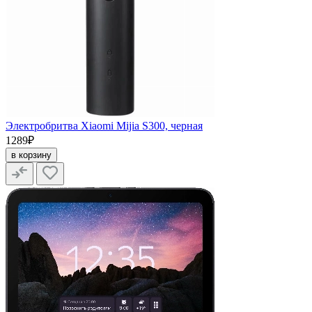
Электробритва Xiaomi Mijia S300, черная
1289₽
в корзину