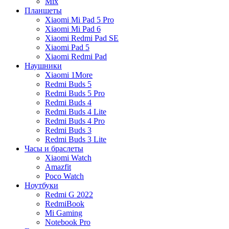
Mix
Планшеты
Xiaomi Mi Pad 5 Pro
Xiaomi Mi Pad 6
Xiaomi Redmi Pad SE
Xiaomi Pad 5
Xiaomi Redmi Pad
Наушники
Xiaomi 1More
Redmi Buds 5
Redmi Buds 5 Pro
Redmi Buds 4
Redmi Buds 4 Lite
Redmi Buds 4 Pro
Redmi Buds 3
Redmi Buds 3 Lite
Часы и браслеты
Xiaomi Watch
Amazfit
Poco Watch
Ноутбуки
Redmi G 2022
RedmiBook
Mi Gaming
Notebook Pro