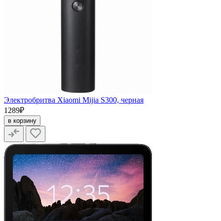
Электробритва Xiaomi Mijia S300, черная
1289₽
в корзину