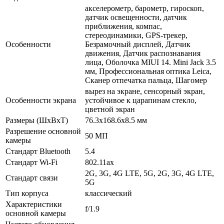
акселерометр, барометр, гироскоп,
датчик освещенности, датчик
приближения, компас,
стереодинамики, GPS-трекер,
Особенности
Безрамочный дисплей, Датчик
движения, Датчик распознавания
лица, Оболочка MIUI 14. Mini Jack 3.5
мм, Профессиональная оптика Leica,
Сканер отпечатка пальца, Шагомер
вырез на экране, сенсорный экран,
Особенности экрана
устойчивое к царапинам стекло,
цветной экран
Размеры (ШxВxТ)
76.3x168.6x8.5 мм
Разрешение основной
50 МП
камеры
Стандарт Bluetooth
5.4
Стандарт Wi-Fi
802.11ax
2G, 3G, 4G LTE, 5G, 2G, 3G, 4G LTE,
Стандарт связи
5G
Тип корпуса
классический
Характеристики
f/1.9
основной камеры