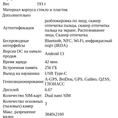
Вес
193 г
Материал корпуса
стекло и пластик
Дополнительно
разблокировка по лицу, сканер
отпечатка пальца, сканер отпечатка
Аутентификация
пальца на экране, Распознавание
лица, Сканер отпечатка
Беспроводные
Bluetooth, NFC, Wi-Fi, инфракрасный
интерфейсы
порт (IRDA)
Версия ОС на начало
Android 13
продаж
Время заряда
42 мин.
Встроенная память
256 ГБ
Выход на наушники
USB Type-C
A-GPS, BeiDou, GPS, Galileo, QZSS,
Геопозиционирование
ГЛОНАСС
Дисплей
6.67
Количество SIM-карт
Dual nano SIM
Количество основных
3
(тыловых) камер
Макс. разрешение
3840x2160
видео