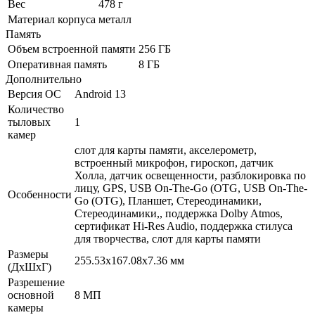
Вес
478 г
Материал корпуса
металл
Память
Объем встроенной памяти
256 ГБ
Оперативная память
8 ГБ
Дополнительно
Версия ОС
Android 13
Количество
тыловых
1
камер
cлот для карты памяти, акселерометр,
встроенный микрофон, гироскоп, датчик
Холла, датчик освещенности, разблокировка по
лицу, GPS, USB On-The-Go (OTG, USB On-The-
Особенности
Go (OTG), Планшет, Стереодинамики,
Стереодинамики,, поддержка Dolby Atmos,
сертификат Hi-Res Audio, поддержка стилуса
для творчества, слот для карты памяти
Размеры
255.53x167.08x7.36 мм
(ДхШхГ)
Разрешение
основной
8 МП
камеры