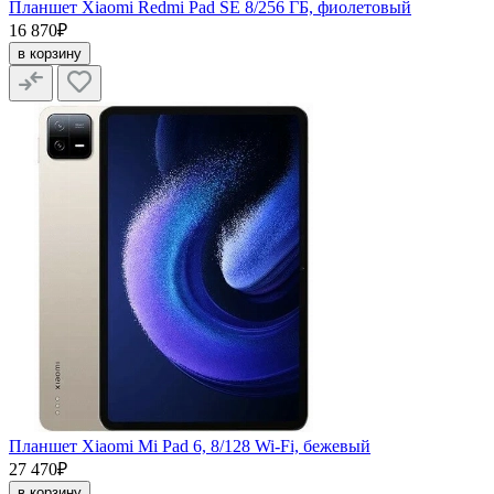
Планшет Xiaomi Redmi Pad SE 8/256 ГБ, фиолетовый
16 870₽
в корзину
Планшет Xiaomi Mi Pad 6, 8/128 Wi-Fi, бежевый
27 470₽
в корзину