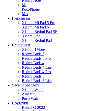
Redmi Note
Mi
PocoPhone
Mix
Планшеты
Xiaomi Mi Pad 5 Pro
Xiaomi Mi Pad 6
Xiaomi Redmi Pad SE
Xiaomi Pad 5
Xiaomi Redmi Pad
Наушники
Xiaomi 1More
Redmi Buds 5
Redmi Buds 5 Pro
Redmi Buds 4
Redmi Buds 4 Lite
Redmi Buds 4 Pro
Redmi Buds 3
Redmi Buds 3 Lite
Часы и браслеты
Xiaomi Watch
Amazfit
Poco Watch
Ноутбуки
Redmi G 2022